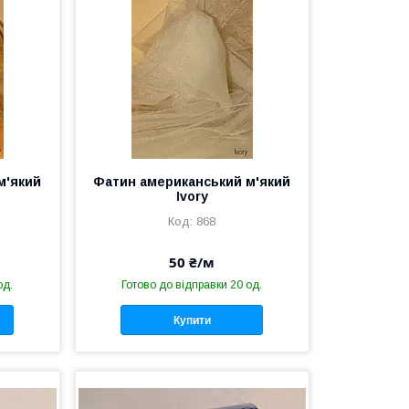
м'який
Фатин американський м'який
Ivory
868
50 ₴/м
од.
Готово до відправки 20 од.
Купити