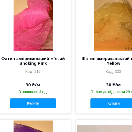
Фатин американський м'який
Фатин американський 
Shoking Pink
Yellow
212
323
30 ₴/м
30 ₴/м
В наявності 3 од.
Готово до відправки 29 
Купити
Купити