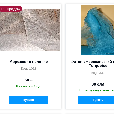
Топ продаж
Мереживне полотно
Фатин американський 
Turquoise
1022
332
50 ₴
30 ₴/м
В наявності 1 од.
Готово до відправки 3 о
Купити
Купити