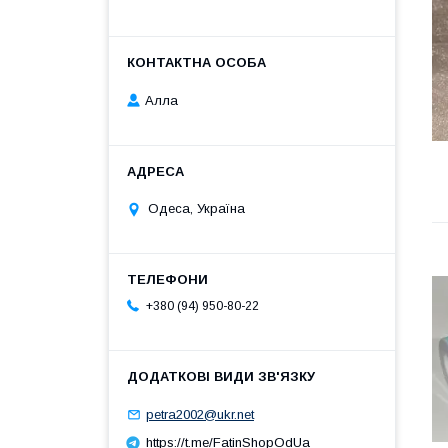
Алла
Одеса, Україна
+380 (94) 950-80-22
petra2002@ukr.net
https://t.me/FatinShopOdUa