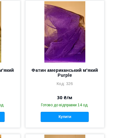
м'який
Фатин американський м'який
Purple
326
30 ₴/м
од.
Готово до відправки 14 од.
Купити