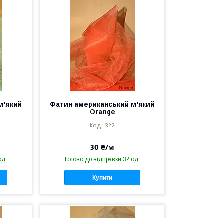
м'який
Фатин американський м'який
Orange
322
30 ₴/м
од.
Готово до відправки 32 од.
Купити