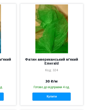
м'який
Фатин американський м'який
Emerald
324
30 ₴/м
д.
Готово до відправки 4 од.
Купити