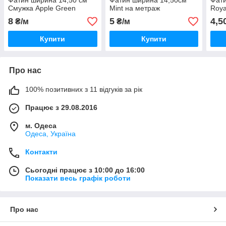
Фатин ширина 14,50 см
Фатин ширина 14,50см
Фати
Смужка Apple Green
Mint на метраж
Roya
8
5
4,5
₴/м
₴/м
Купити
Купити
Про нас
100% позитивних з 11 відгуків за рік
Працює з 29.08.2016
м. Одеса
Одеса, Україна
Контакти
Сьогодні працює з 10:00 до 16:00
Показати весь графік роботи
Про нас