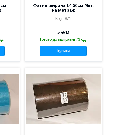
0см
Фатин ширина 14,50см Mint
ж
на метраж
871
5 ₴/м
од.
Готово до відправки 73 од.
Купити