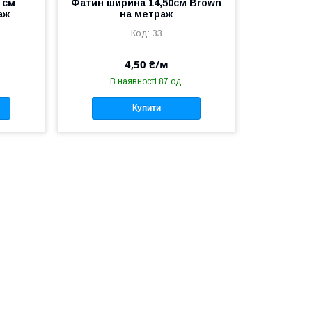
 см
Фатин ширина 14,50см Brown
аж
на метраж
33
4,50 ₴/м
В наявності 87 од.
Купити