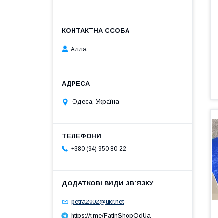
Алла
Одеса, Україна
+380 (94) 950-80-22
petra2002@ukr.net
https://t.me/FatinShopOdUa