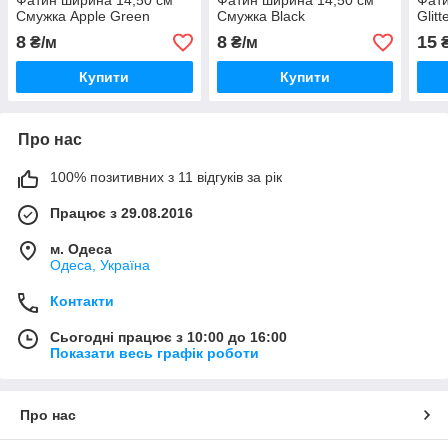
Фатин ширина 14,50 см
Фатин ширина 14,50 см
Фати
Смужка Apple Green
Смужка Black
Glit
8
8
15
₴/м
₴/м
₴
Купити
Купити
Про нас
100% позитивних з 11 відгуків за рік
Працює з 29.08.2016
м. Одеса
Одеса, Україна
Контакти
Сьогодні працює з 10:00 до 16:00
Показати весь графік роботи
Про нас