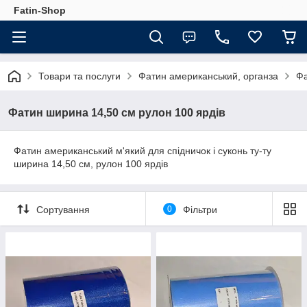
Fatin-Shop
Товари та послуги
Фатин американський, органза
Фа
Фатин ширина 14,50 см рулон 100 ярдів
Фатин американський м'який для спідничок і суконь ту-ту
ширина 14,50 см, рулон 100 ярдів
Сортування
0
Фільтри