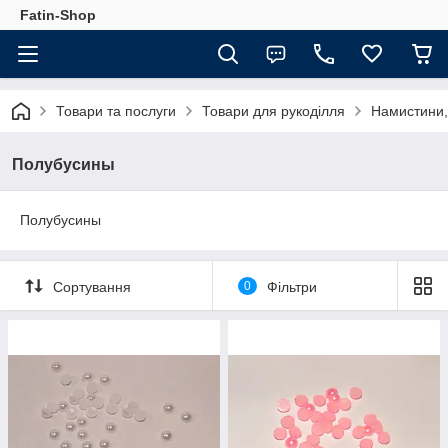
Fatin-Shop
Товари та послуги
Товари для рукоділля
Намистини,
Полубусины
Полубусины
Сортування
0
Фільтри