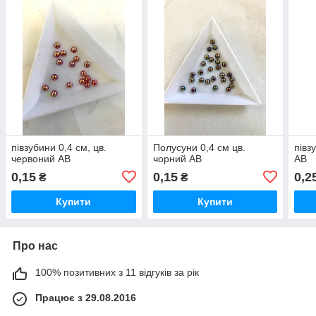
півзубини 0,4 см, цв.
Полусуни 0,4 см цв.
півз
червоний AB
чорний AB
AB
0,15
0,15
0,2
₴
₴
Купити
Купити
Про нас
100% позитивних з 11 відгуків за рік
Працює з 29.08.2016