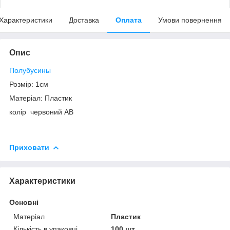
Характеристики
Доставка
Оплата
Умови повернення
Опис
Полубусины
Розмір: 1см
Матеріал: Пластик
колір червоний AB
Приховати
Характеристики
Основні
Матеріал
Пластик
Кількість в упаковці
100 шт.