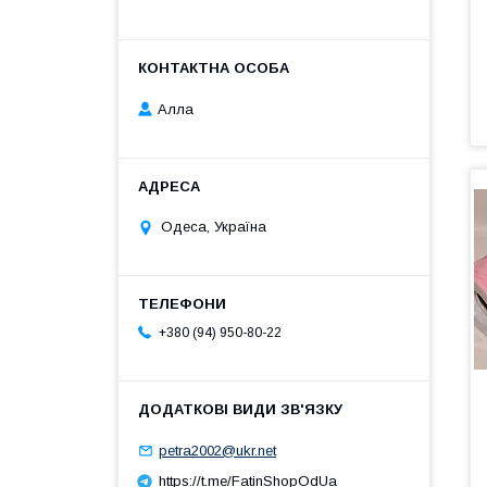
Алла
Одеса, Україна
+380 (94) 950-80-22
petra2002@ukr.net
https://t.me/FatinShopOdUa