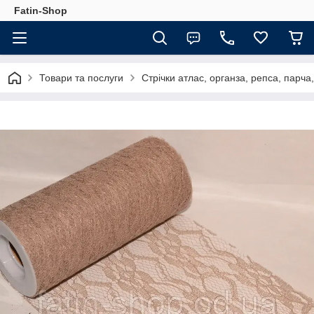
Fatin-Shop
Товари та послуги
Стрічки атлас, органза, репса, парч