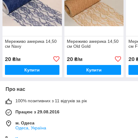
Мереживо америка 14,50
Мереживо америка 14,50
Мере
см Navy
см Old Gold
см F
20
20
20
₴/м
₴/м
₴
Купити
Купити
Про нас
100% позитивних з 11 відгуків за рік
Працює з 29.08.2016
м. Одеса
Одеса, Україна