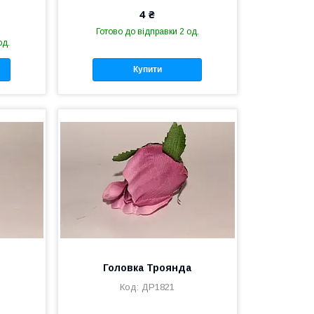
4 ₴
Готово до відправки 2 од.
од.
Купити
а
Головка Троянда
ДР1821