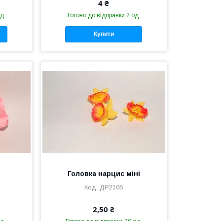
4 ₴
д.
Готово до відправки 2 од.
Купити
Головка нарцис міні
ДР2105
2,50 ₴