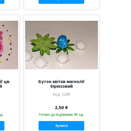
ї цв.
Бутон квітки магнолії
й
бірюзовий
1265
2,50 ₴
д.
Готово до відправки 45 од.
Купити