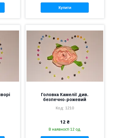
Купити
йворі
Головка Камелії див.
безпечно-рожевий
1210
12 ₴
В наявності 12 од.