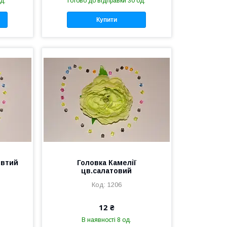
д.
Готово до відправки 30 од.
Купити
овтий
Головка Камелії
цв.салатовий
1206
12 ₴
В наявності 8 од.