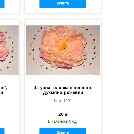
Купити
нії,
Штучна головка півонії цв.
ий
духмяно-рожевий
1202
20 ₴
В наявності 5 од.
Купити