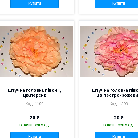
Купити
Купити
Штучна головка півонії,
Штучна головка піво
цв.персик
цв.пестро-рожев
1199
1203
20 ₴
20 ₴
В наявності 5 од.
В наявності 5 од.
Купити
Купити