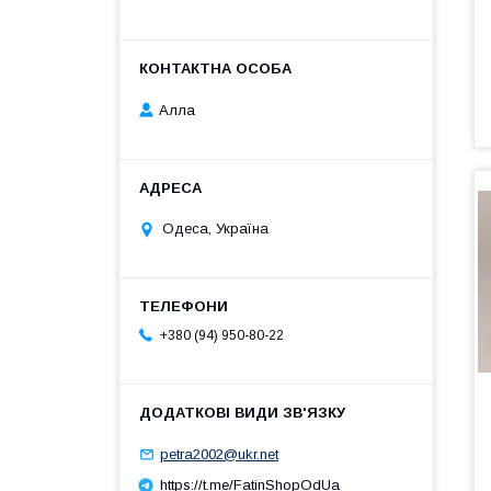
Алла
Одеса, Україна
+380 (94) 950-80-22
petra2002@ukr.net
https://t.me/FatinShopOdUa