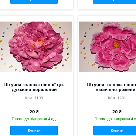
Штучна головка півонії цв.
Штучна головка півоні
духмяно-кораловий
насичено-рожеви
1198
1201
20 ₴
20 ₴
Готово до відправки 4 од.
Готово до відправки 4 о
Купити
Купити