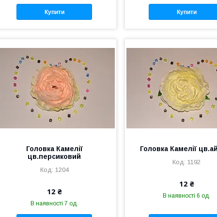
Купити
Купити
Головка Камелії
Головка Камелії цв.а
цв.персиковий
1192
1204
12 ₴
12 ₴
В наявності 6 од.
В наявності 7 од.