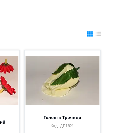
Головка Троянда
ний
ДР1821