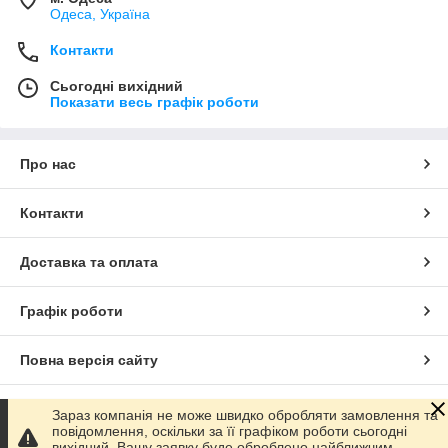
Одеса, Україна
Контакти
Сьогодні вихідний
Показати весь графік роботи
Про нас
Контакти
Доставка та оплата
Графік роботи
Повна версія сайту
Сайт створено на маркетплейсі
Prom.ua
Зараз компанія не може швидко обробляти замовлення та
повідомлення, оскільки за її графіком роботи сьогодні
вихідний. Вашу заявку буде оброблено найближчим