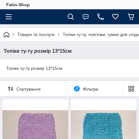
Fatin-Shop
Товари та послуги
Топіки ту-ту, пов'язки, гумки для спід
Топіки ту-ту розмір 13*15см
Топіки ту-ту розмір 13*15см
Сортування
0
Фільтри