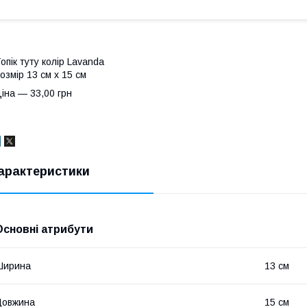
опік туту колір Lavanda
озмір 13 см х 15 см
іна — 33,00 грн
арактеристики
Основні атрибути
Ширина
13 см
Довжина
15 см