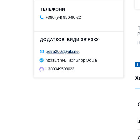
+380 (94) 950-80-22
Т
Р
Ц
petra2002@ukr.net
https://t.me/FatinShopOdUa
+380949508022
Х