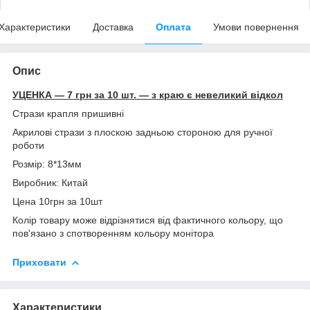
Характеристики
Доставка
Оплата
Умови повернення
Опис
УЦЕНКА — 7 грн за 10 шт. — з краю є невеликий відкол
Стрази крапля пришивні
Акрилові стрази з плоскою задньою стороною для ручної
роботи
Розмір: 8*13мм
Виробник: Китай
Цена 10грн за 10шт
Колір товару може відрізнятися від фактичного кольору, що
пов'язано з спотворенням кольору монітора
Приховати
Характеристики