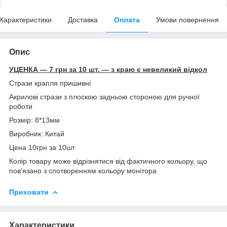
Характеристики
Доставка
Оплата
Умови повернення
Опис
УЦЕНКА — 7 грн за 10 шт. — з краю є невеликий відкол
Стрази крапля пришивні
Акрилові стрази з плоскою задньою стороною для ручної
роботи
Розмір: 8*13мм
Виробник: Китай
Цена 10грн за 10шт
Колір товару може відрізнятися від фактичного кольору, що
пов'язано з спотворенням кольору монітора
Приховати
Характеристики