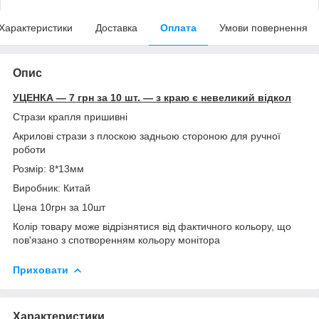
Характеристики
Доставка
Оплата
Умови повернення
Опис
УЦЕНКА — 7 грн за 10 шт. — з краю є невеликий відкол
Стрази крапля пришивні
Акрилові стрази з плоскою задньою стороною для ручної
роботи
Розмір: 8*13мм
Виробник: Китай
Цена 10грн за 10шт
Колір товару може відрізнятися від фактичного кольору, що
пов'язано з спотворенням кольору монітора
Приховати
Характеристики