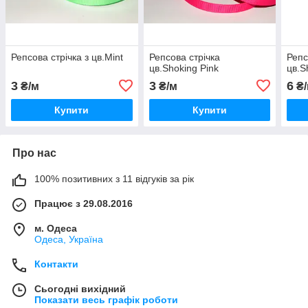
Репсова стрічка з цв.Mint
Репсова стрічка
Репс
цв.Shoking Pink
цв.S
3
3
6
₴/м
₴/м
₴/
Купити
Купити
Про нас
100% позитивних з 11 відгуків за рік
Працює з 29.08.2016
м. Одеса
Одеса, Україна
Контакти
Сьогодні вихідний
Показати весь графік роботи