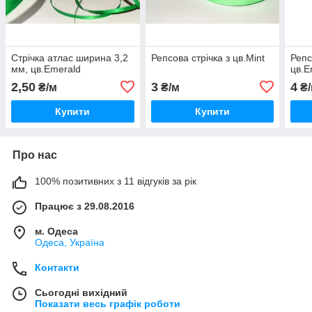
Стрічка атлас ширина 3,2
Репсова стрічка з цв.Mint
Репс
мм, цв.Emerald
цв.E
2,50
3
4
₴/м
₴/м
₴/
Купити
Купити
Про нас
100% позитивних з 11 відгуків за рік
Працює з 29.08.2016
м. Одеса
Одеса, Україна
Контакти
Сьогодні вихідний
Показати весь графік роботи