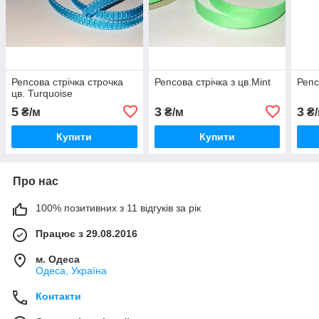
Репсова стрічка строчка
Репсова стрічка з цв.Mint
Репс
цв. Turquoise
5
3
3
₴/м
₴/м
₴/
Купити
Купити
Про нас
100% позитивних з 11 відгуків за рік
Працює з 29.08.2016
м. Одеса
Одеса, Україна
Контакти