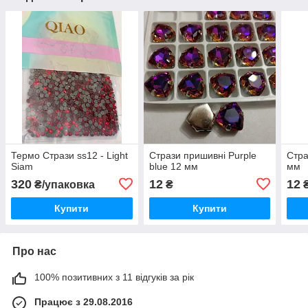
Термо Стрази ss12 - Light
Стрази пришивні Purple
Стра
Siam
blue 12 мм
мм
320
12
12
₴/упаковка
₴
Купити
Купити
Про нас
100% позитивних з 11 відгуків за рік
Працює з 29.08.2016