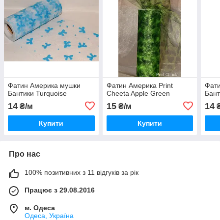
Фатин Америка мушки
Фатин Америка Print
Фат
Бантики Turquoise
Cheeta Apple Green
Бант
14
15
14
₴/м
₴/м
₴
Купити
Купити
Про нас
100% позитивних з 11 відгуків за рік
Працює з 29.08.2016
м. Одеса
Одеса, Україна