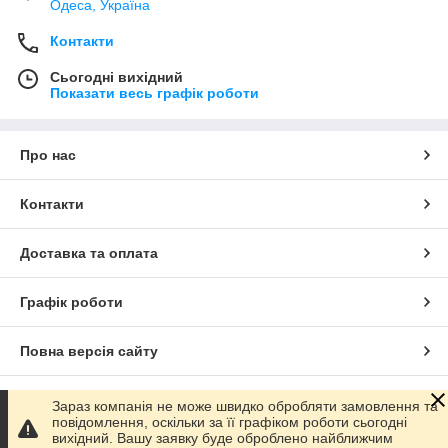
Одеса, Україна
Контакти
Сьогодні вихідний
Показати весь графік роботи
Про нас
Контакти
Доставка та оплата
Графік роботи
Повна версія сайту
Сайт створено на маркетплейсі
Prom.ua
Зараз компанія не може швидко обробляти замовлення та
повідомлення, оскільки за її графіком роботи сьогодні
вихідний. Вашу заявку буде оброблено найближчим