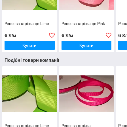
Репсова стрічка цв.Lime
Репсова стрічка цв.Pink
Репс
6
6
6
₴/м
₴/м
₴/
Купити
Купити
Подібні товари компанії
Репсова стрічка цв.Lime
Репсова стрічка,
Репс