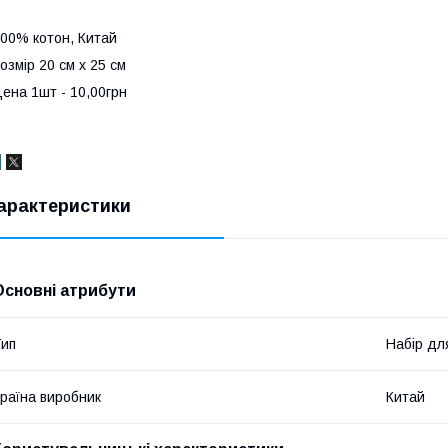
00% котон, Китай
озмір 20 см х 25 см
ена 1шт - 10,00грн
арактеристики
Основні атрибути
ип
Набір дл
раїна виробник
Китай