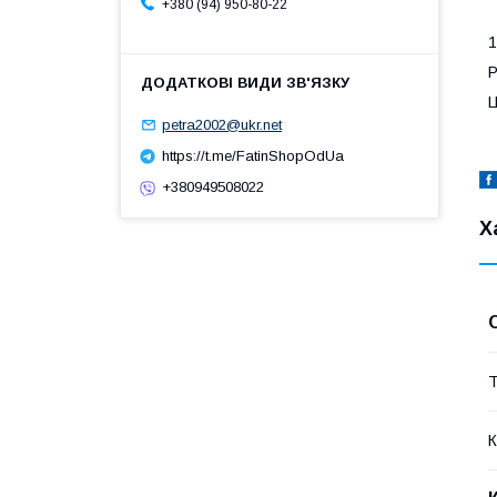
+380 (94) 950-80-22
1
Р
Ц
petra2002@ukr.net
https://t.me/FatinShopOdUa
+380949508022
Х
Т
К