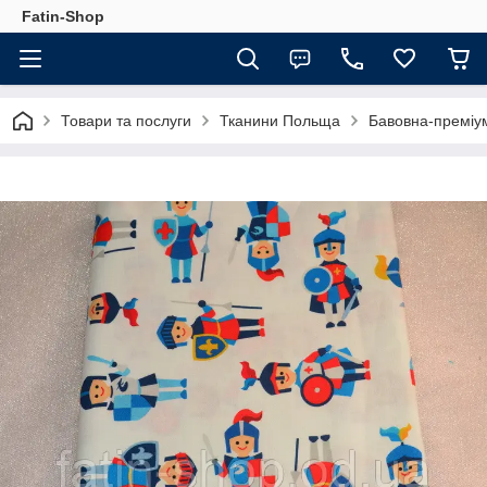
Fatin-Shop
Товари та послуги
Тканини Польща
Бавовна-преміу