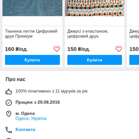
Тканина петля Цифровий
Джерсі з еластаном,
Джер
друк Преміум
цифровий друк.
цифр
160
150
150
₴/од.
₴/од.
Купити
Купити
Про нас
100% позитивних з 11 відгуків за рік
Працює з 29.08.2016
м. Одеса
Одеса, Україна
Контакти