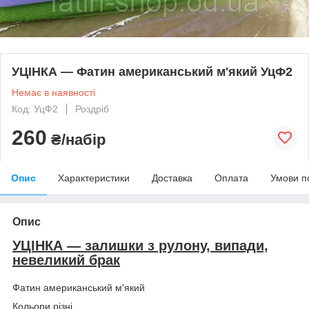
УЦІНКА — Фатин американський м'який УцФ2
Немає в наявності
Код: УцФ2
Роздріб
260
₴/набір
Опис
Характеристики
Доставка
Оплата
Умови п
Опис
УЦІНКА — залишки з рулону, випади,
невеликий брак
Фатин американський м'який
Кольори різні