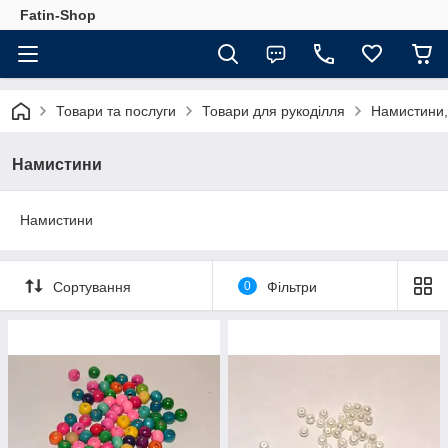
Fatin-Shop
Товари та послуги
Товари для рукоділля
Намистини,
Намистини
Намистини
Сортування
0
Фільтри