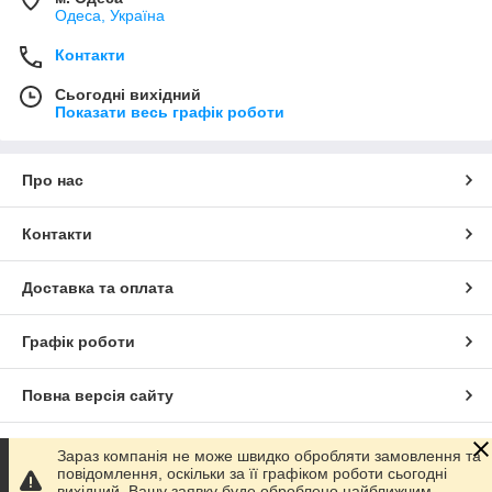
Одеса, Україна
Контакти
Сьогодні вихідний
Показати весь графік роботи
Про нас
Контакти
Доставка та оплата
Графік роботи
Повна версія сайту
Сайт створено на маркетплейсі
Prom.ua
Зараз компанія не може швидко обробляти замовлення та
повідомлення, оскільки за її графіком роботи сьогодні
вихідний. Вашу заявку буде оброблено найближчим