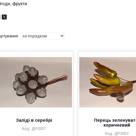
годи, фрукти
Заліді в серебрі
Перець зеленуват
коричневий
ДР3537
ДР3822