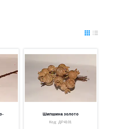
о-
Шипшина золото
ДР4101