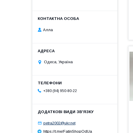
Алла
Одеса, Україна
+380 (94) 950-80-22
petra2002@ukr.net
https://t.me/FatinShopOdUa