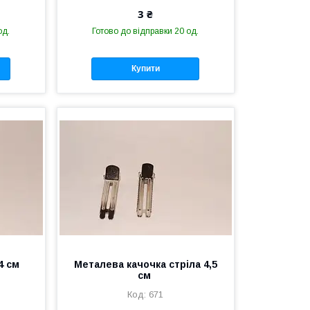
3 ₴
од.
Готово до відправки 20 од.
Купити
4 см
Металева качочка стріла 4,5
см
671