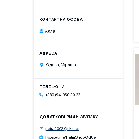
Алла
Одеса, Україна
+380 (94) 950-80-22
petra2002@ukr.net
https://t.me/FatinShopOdUa