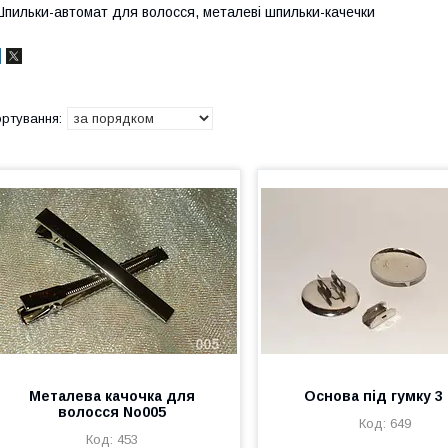
пильки-автомат для волосся, металеві шпильки-качечки
Металева качочка для
Основа під гумку 3
волосся No005
649
453